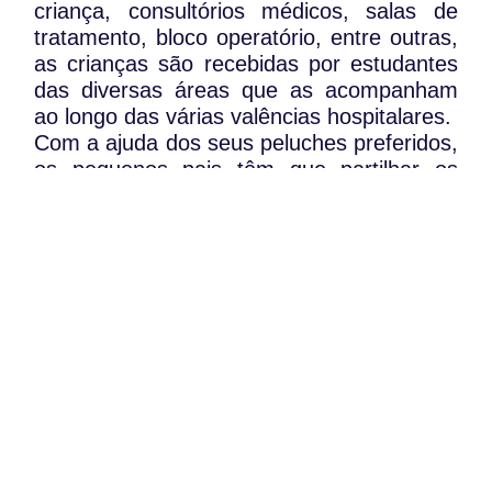
criança, consultórios médicos, salas de
tratamento, bloco operatório, entre outras,
as crianças são recebidas por estudantes
das diversas áreas que as acompanham
ao longo das várias valências hospitalares.
Com a ajuda dos seus peluches preferidos,
os pequenos pais têm que partilhar os
sinais e sintomas do filhote, perceber o
diagnóstico e realizar o tratamento
adequado.
Mais informações disponíveis em
www.hospitaldabonecada.pt
.
WhatsApp:
PIPOP
(+351) 91 113 41 41
Um projecto da Fundação Rui Osório de
info@froc.pt
Castro