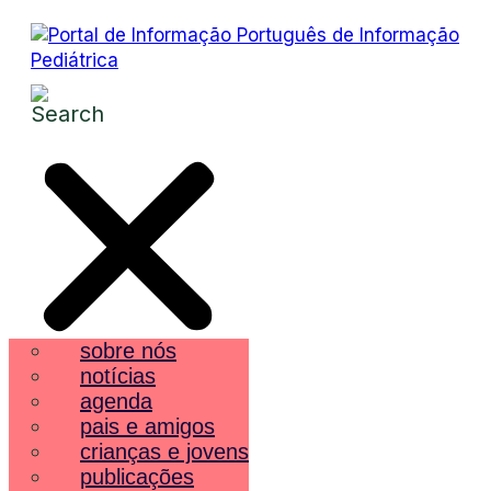
sobre nós
notícias
agenda
pais e amigos
crianças e jovens
publicações