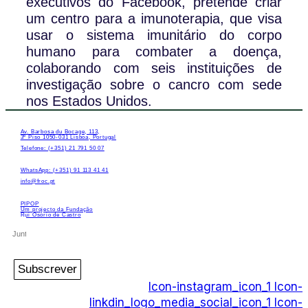
executivos do Facebook, pretende criar
um centro para a imunoterapia, que visa
usar o sistema imunitário do corpo
humano para combater a doença,
colaborando com seis instituições de
investigação sobre o cancro com sede
nos Estados Unidos.
Av. Barbosa du Bocage, 113,
3º Piso 1050-031 Lisboa, Portugal
Telefone: (+351) 21 791 50 07
WhatsApp: (+351) 91 113 41 41
info@froc.pt
PIPOP
Um projecto da Fundação
Rui Osório de Castro
Subscrever
Icon-instagram_icon_1
Icon-
linkdin_logo_media_social_icon_1
Icon-