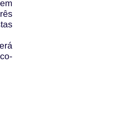
 em
rês
tas
erá
co-