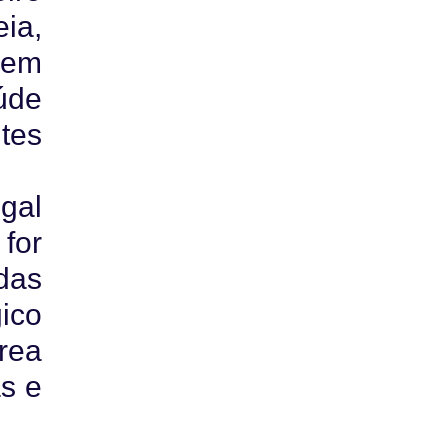
ia,
, em
úde
tes
gal
for
das
ico
rea
s e