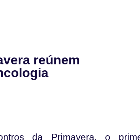
avera reúnem
ncologia
ntros da Primavera, o prime