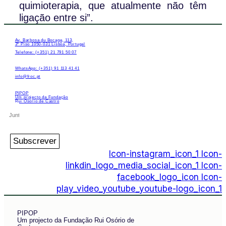
quimioterapia, que atualmente não têm
ligação entre si”.
Av. Barbosa du Bocage, 113,
3º Piso 1050-031 Lisboa, Portugal
Telefone: (+351) 21 791 50 07
WhatsApp: (+351) 91 113 41 41
info@froc.pt
PIPOP
Um projecto da Fundação
Rui Osório de Castro
Subscrever
Icon-instagram_icon_1
Icon-
linkdin_logo_media_social_icon_1
Icon-
facebook_logo_icon
Icon-
play_video_youtube_youtube-logo_icon_1
PIPOP
Um projecto da Fundação Rui Osório de