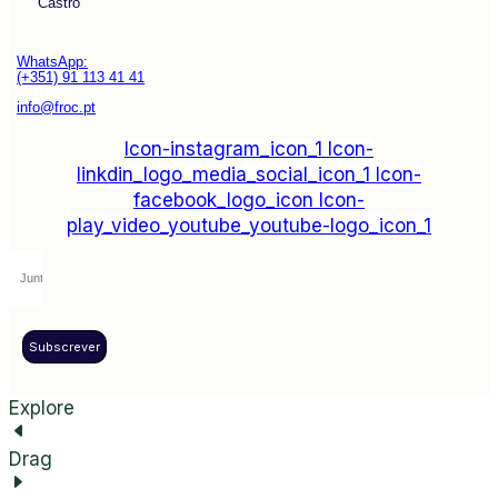
Castro
WhatsApp:
(+351) 91 113 41 41
info@froc.pt
Icon-instagram_icon_1
Icon-
linkdin_logo_media_social_icon_1
Icon-
facebook_logo_icon
Icon-
play_video_youtube_youtube-logo_icon_1
Subscrever
Explore
Drag