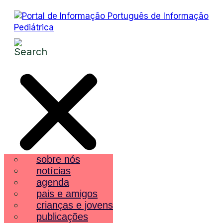
sobre nós
notícias
agenda
pais e amigos
crianças e jovens
publicações