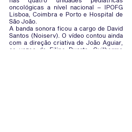
nas quatro unidades pediátricas
oncológicas a nível nacional – IPOFG
Lisboa, Coimbra e Porto e Hospital de
São João.
A banda sonora ficou a cargo de David
Santos (Noiserv). O vídeo contou ainda
com a direção criativa de João Aguiar,
as vozes de Filipe Duarte, Guilherme
Silva Dias, Mariana Alvim, Mariana
Oliveira e Martim Rebelo, produção
áudio de João Simões, estúdios
Fundação PT/ Ameba e Almosthere
Design Collective (animações).
WhatsApp:
PIPOP
(+351) 91 113 41 41
Um projecto da Fundação Rui Osório
info@froc.pt
de Castro