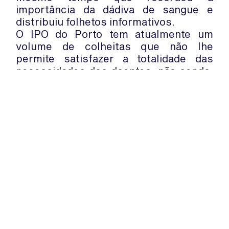
importância da dádiva de sangue e
distribuiu folhetos informativos.
O IPO do Porto tem atualmente um
volume de colheitas que não lhe
permite satisfazer a totalidade das
necessidades dos doentes, não sendo,
por isso, autossuficiente nesta área.
Uma das promotoras da iniciativa
revelou ainda que a ação teve também
como finalidade incentivar novos
dadores.
WhatsApp:
PIPOP
(+351) 91 113 41 41
Um projecto da Fundação Rui Osório
info@froc.pt
de Castro