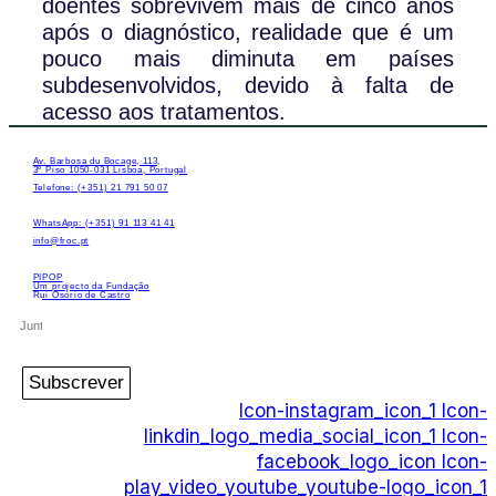
doentes sobrevivem mais de cinco anos
após o diagnóstico, realidade que é um
pouco mais diminuta em países
subdesenvolvidos, devido à falta de
acesso aos tratamentos.
Av. Barbosa du Bocage, 113,
3º Piso 1050-031 Lisboa, Portugal
Telefone: (+351) 21 791 50 07
WhatsApp: (+351) 91 113 41 41
info@froc.pt
PIPOP
Um projecto da Fundação
Rui Osório de Castro
Subscrever
Icon-instagram_icon_1
Icon-
linkdin_logo_media_social_icon_1
Icon-
facebook_logo_icon
Icon-
play_video_youtube_youtube-logo_icon_1