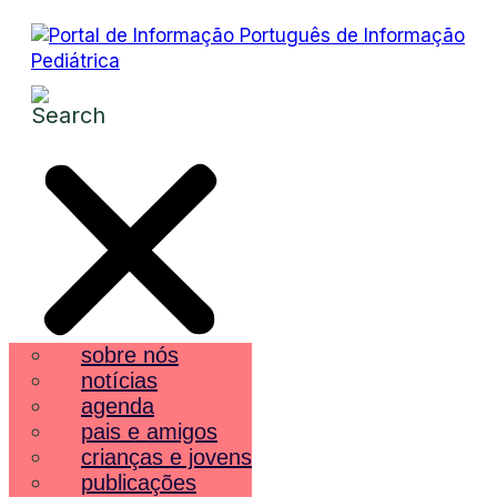
sobre nós
notícias
agenda
pais e amigos
crianças e jovens
publicações