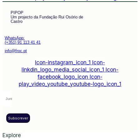
PIPOP
Um projecto da Fundação Rui Osório de
Castro
WhatsApp:
(+351) 91 113 41 41
info@froc.pt
Icon-instagram_icon_1
Icon-
linkdin_logo_media_social_icon_1
Icon-
facebook_logo_icon
Icon-
play_video_youtube_youtube-logo_icon_1
Subscrever
Explore