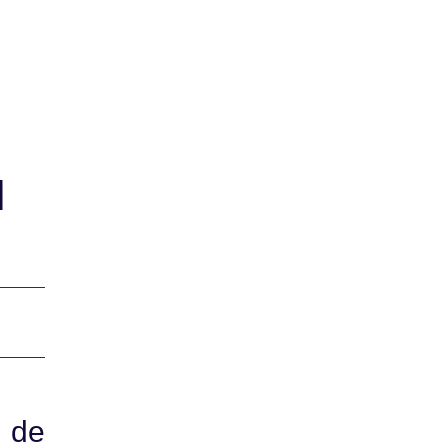
l
o de