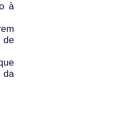
do à
rem
 de
que
e da