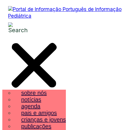
sobre nós
notícias
agenda
pais e amigos
crianças e jovens
publicações