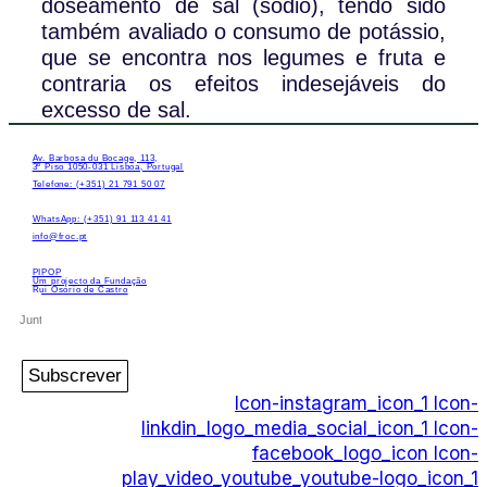
doseamento de sal (sódio), tendo sido
também avaliado o consumo de potássio,
que se encontra nos legumes e fruta e
contraria os efeitos indesejáveis do
excesso de sal.
Av. Barbosa du Bocage, 113,
3º Piso 1050-031 Lisboa, Portugal
Telefone: (+351) 21 791 50 07
WhatsApp: (+351) 91 113 41 41
info@froc.pt
PIPOP
Um projecto da Fundação
Rui Osório de Castro
Subscrever
Icon-instagram_icon_1
Icon-
linkdin_logo_media_social_icon_1
Icon-
facebook_logo_icon
Icon-
play_video_youtube_youtube-logo_icon_1