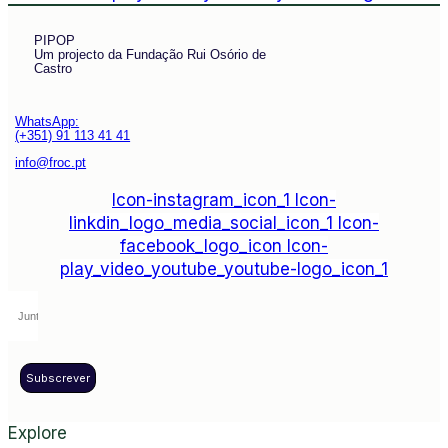
PIPOP
Um projecto da Fundação Rui Osório de
Castro
WhatsApp:
(+351) 91 113 41 41
info@froc.pt
Icon-instagram_icon_1
Icon-
linkdin_logo_media_social_icon_1
Icon-
facebook_logo_icon
Icon-
play_video_youtube_youtube-logo_icon_1
Subscrever
Explore