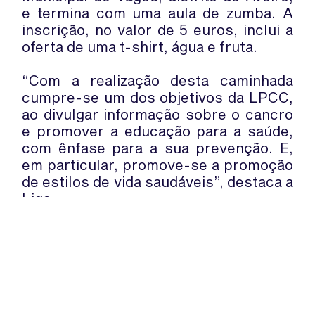
e termina com uma aula de zumba. A
inscrição, no valor de 5 euros, inclui a
oferta de uma t-shirt, água e fruta.
“Com a realização desta caminhada
cumpre-se um dos objetivos da LPCC,
ao divulgar informação sobre o cancro
e promover a educação para a saúde,
com ênfase para a sua prevenção. E,
em particular, promove-se a promoção
de estilos de vida saudáveis”, destaca a
Liga.
Mais informações sobre a iniciativa
podem ser obtidas através do
endereço de e-mail
voluntariado.nrc@ligacontracancro.pt
ou do contacto telefónico 963 554 590.
WhatsApp:
PIPOP