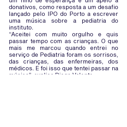
um hino de esperança e um apelo a
donativos, como resposta a um desafio
lançado pelo IPO do Porto a escrever
uma música sobre a pediatria do
instituto.
“Aceitei com muito orgulho e quis
passar tempo com as crianças. O que
mais me marcou quando entrei no
serviço de Pediatria foram os sorrisos,
das crianças, das enfermeiras, dos
médicos. E foi isso que tentei passar na
música”, explica Diogo Valente.
O videoclipe foi gravado com as
crianças do IPO do Porto e já está
disponível no
website
do IPO do Porto
para download gratuito e donativos.
Assista aqui ao videoclipe de
“Sorri”
.
WhatsApp:
PIPOP
(+351) 91 113 41 41
Um projecto da Fundação Rui Osório
info@froc.pt