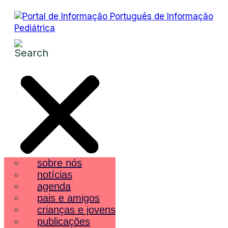
sobre nós
notícias
agenda
pais e amigos
crianças e jovens
publicações