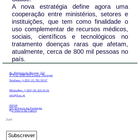
A nova estratégia define agora uma
cooperação entre ministérios, setores e
instituições, que tem como finalidade o
uso complementar de recursos médicos,
sociais, científicos e tecnológicos no
tratamento doenças raras que afetam,
atualmente, cerca de 800 mil pessoas no
país.
Av. Barbosa du Bocage, 113,
3º Piso 1050-031 Lisboa, Portugal
Telefone: (+351) 21 791 50 07
WhatsApp: (+351) 91 113 41 41
info@froc.pt
PIPOP
Um projecto da Fundação
Rui Osório de Castro
Subscrever