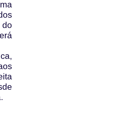
rma
dos
 do
erá
ca,
aos
ita
sde
.