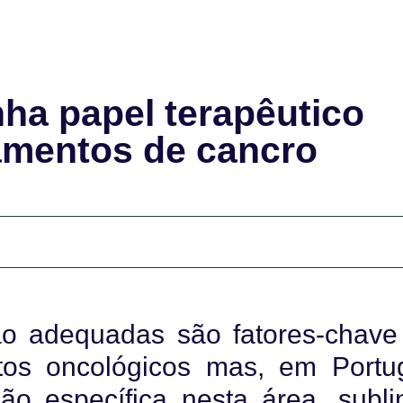
ha papel terapêutico
amentos de cancro
ão adequadas são fatores-chave
tos oncológicos mas, em Portug
ão específica nesta área, subli