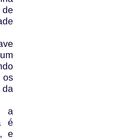
 de
ade
ave
 um
ndo
 os
 da
, a
a é
, e