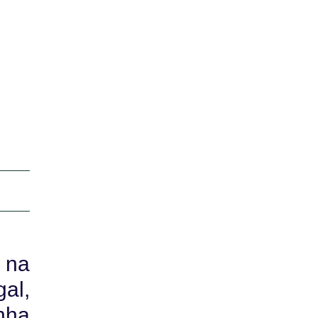
 na
al,
nha