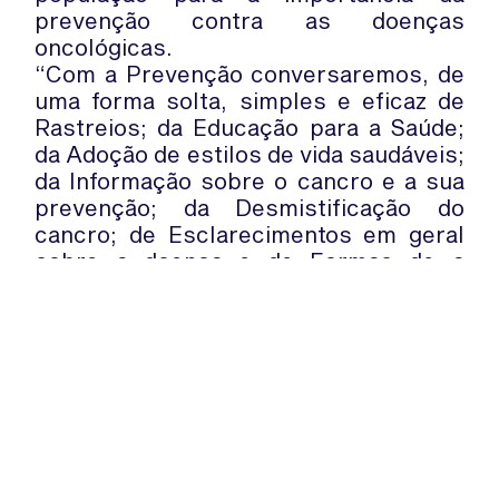
prevenção contra as doenças
oncológicas.
“Com a Prevenção conversaremos, de
uma forma solta, simples e eficaz de
Rastreios; da Educação para a Saúde;
da Adoção de estilos de vida saudáveis;
da Informação sobre o cancro e a sua
prevenção; da Desmistificação do
cancro; de Esclarecimentos em geral
sobre a doença e de Formas de a
encarar e conviver com ela”, explica a
Liga.
A LPCC convida todos a participarem
no evento e a dialogarem para vencer
os tabus à volta da doença.
WhatsApp:
PIPOP
(+351) 91 113 41 41
Um projecto da Fundação Rui Osório
info@froc.pt
de Castro