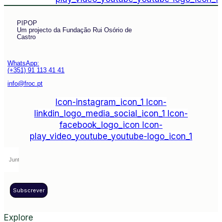
PIPOP
Um projecto da Fundação Rui Osório de
Castro
WhatsApp:
(+351) 91 113 41 41
info@froc.pt
Icon-instagram_icon_1
Icon-
linkdin_logo_media_social_icon_1
Icon-
facebook_logo_icon
Icon-
play_video_youtube_youtube-logo_icon_1
Subscrever
Explore