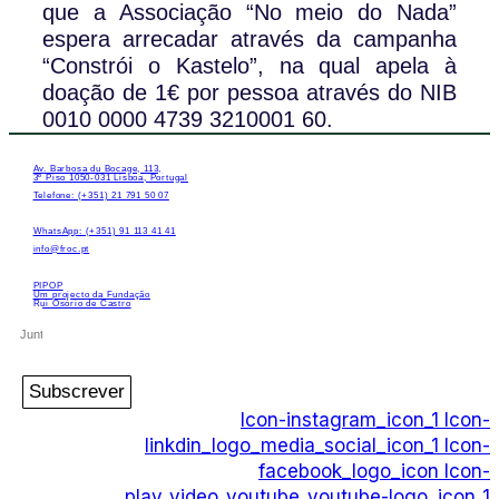
que a Associação “No meio do Nada”
espera arrecadar através da campanha
“Constrói o Kastelo”, na qual apela à
doação de 1€ por pessoa através do NIB
0010 0000 4739 3210001 60.
Av. Barbosa du Bocage, 113,
3º Piso 1050-031 Lisboa, Portugal
Telefone: (+351) 21 791 50 07
WhatsApp: (+351) 91 113 41 41
info@froc.pt
PIPOP
Um projecto da Fundação
Rui Osório de Castro
Subscrever
Icon-instagram_icon_1
Icon-
linkdin_logo_media_social_icon_1
Icon-
facebook_logo_icon
Icon-
play_video_youtube_youtube-logo_icon_1