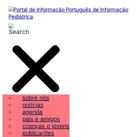
sobre nós
notícias
agenda
pais e amigos
crianças e jovens
publicações