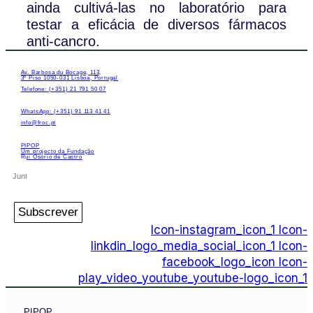
ainda cultivá-las no laboratório para
testar a eficácia de diversos fármacos
anti-cancro.
Av. Barbosa du Bocage, 113,
3º Piso 1050-031 Lisboa, Portugal
Telefone: (+351) 21 791 50 07
WhatsApp: (+351) 91 113 41 41
info@froc.pt
PIPOP
Um projecto da Fundação
Rui Osório de Castro
Subscrever
Icon-instagram_icon_1
Icon-
linkdin_logo_media_social_icon_1
Icon-
facebook_logo_icon
Icon-
play_video_youtube_youtube-logo_icon_1
PIPOP