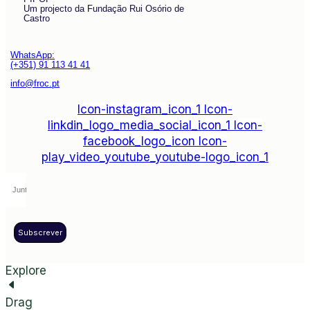
Um projecto da Fundação Rui Osório de
Castro
WhatsApp:
(+351) 91 113 41 41
info@froc.pt
Icon-instagram_icon_1
Icon-
linkdin_logo_media_social_icon_1
Icon-
facebook_logo_icon
Icon-
play_video_youtube_youtube-logo_icon_1
Subscrever
Explore
Drag