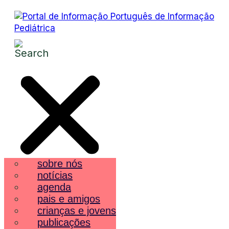
sobre nós
notícias
agenda
pais e amigos
crianças e jovens
publicações