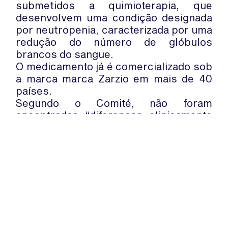
submetidos a quimioterapia, que
desenvolvem uma condição designada
por neutropenia, caracterizada por uma
redução do número de glóbulos
brancos do sangue.
O medicamento já é comercializado sob
a marca marca Zarzio em mais de 40
países.
Segundo o Comité, não foram
encontradas “diferenças clinicamente
significativas” entre o Neupogen e o
Zarzio e, com base nesta
recomendação, o fármaco poderá ser,
em breve, aprovado no mercado norte-
americano.
WhatsApp:
PIPOP
(+351) 91 113 41 41
Um projecto da Fundação Rui Osório
info@froc.pt
de Castro