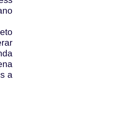
ano
jeto
rar
nda
ena
s a