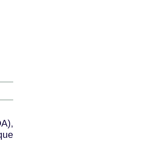
A),
 que