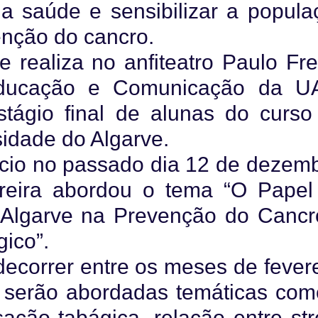
a saúde e sensibilizar a popula
enção do cancro.
e realiza no anfiteatro Paulo Fre
Educação e Comunicação da UA
tágio final de alunas do curso
sidade do Algarve.
nício no passado dia 12 de dezem
reira abordou o tema “O Papel
 Algarve na Prevenção do Cancr
gico”.
decorrer entre os meses de fever
 serão abordadas temáticas com
ação tabágica, relação entre str