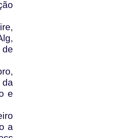
ção
ire,
lg,
 de
bro,
 da
o e
eiro
o a
ess