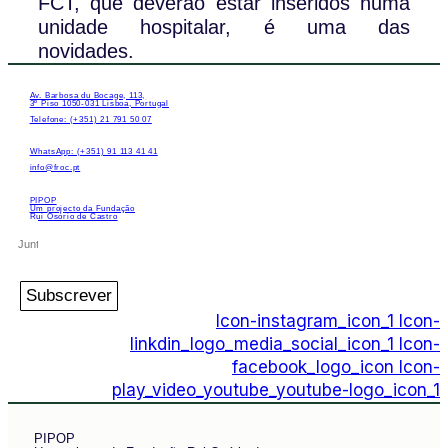
FCT, que deverão estar inseridos numa
unidade hospitalar, é uma das
novidades.
Av. Barbosa du Bocage, 113,
3º Piso 1050-031 Lisboa, Portugal
Telefone: (+351) 21 791 50 07
WhatsApp: (+351) 91 113 41 41
info@froc.pt
PIPOP
Um projecto da Fundação
Rui Osório de Castro
Subscrever
Icon-instagram_icon_1
Icon-
linkdin_logo_media_social_icon_1
Icon-
facebook_logo_icon
Icon-
play_video_youtube_youtube-logo_icon_1
PIPOP