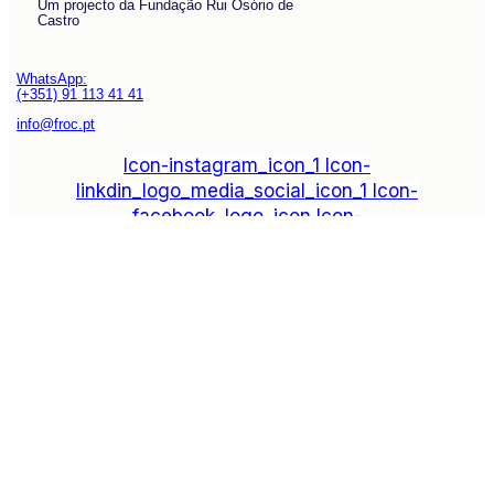
Um projecto da Fundação Rui Osório de
Castro
WhatsApp:
(+351) 91 113 41 41
info@froc.pt
Icon-instagram_icon_1
Icon-
linkdin_logo_media_social_icon_1
Icon-
facebook_logo_icon
Icon-
play_video_youtube_youtube-logo_icon_1
Subscrever
Explore
Drag