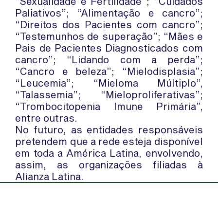
“Sexualidade e Fertilidade”; “Cuidados
Paliativos”; “Alimentação e cancro”;
“Direitos dos Pacientes com cancro”;
“Testemunhos de superação”; “Mães e
Pais de Pacientes Diagnosticados com
cancro”; “Lidando com a perda”;
“Cancro e beleza”; “Mielodisplasia”;
“Leucemia”; “Mieloma Múltiplo”,
“Talassemia”; “Mieloproliferativas”;
“Trombocitopenia Imune Primária”,
entre outras.
No futuro, as entidades responsáveis
pretendem que a rede esteja disponível
em toda a América Latina, envolvendo,
assim, as organizações filiadas à
Alianza Latina.
WhatsApp:
PIPOP
(+351) 91 113 41 41
Um projecto da Fundação Rui Osório
info@froc.pt
de Castro