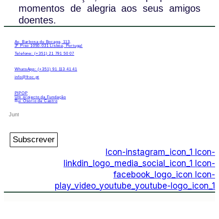
momentos de alegria aos seus amigos
doentes.
Av. Barbosa du Bocage, 113,
3º Piso 1050-031 Lisboa, Portugal
Telefone: (+351) 21 791 50 07
WhatsApp: (+351) 91 113 41 41
info@froc.pt
PIPOP
Um projecto da Fundação
Rui Osório de Castro
Subscrever
Icon-instagram_icon_1
Icon-
linkdin_logo_media_social_icon_1
Icon-
facebook_logo_icon
Icon-
play_video_youtube_youtube-logo_icon_1
PIPOP
Um projecto da Fundação Rui Osório de