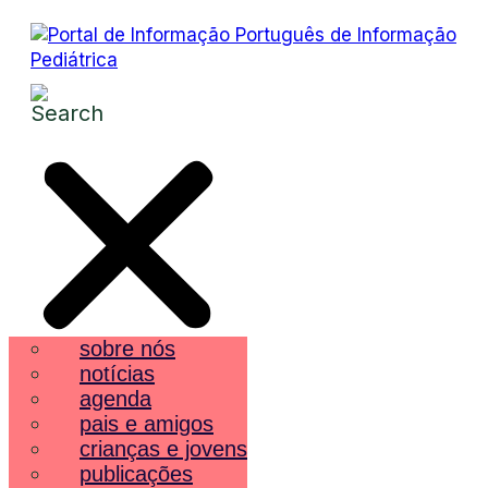
sobre nós
notícias
agenda
pais e amigos
crianças e jovens
publicações