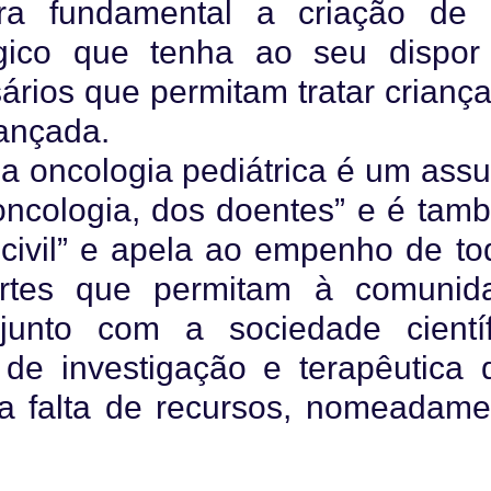
era fundamental a criação de
lógico que tenha ao seu dispor
ários que permitam tratar crianç
vançada.
“a oncologia pediátrica é um ass
oncologia, dos doentes” e é tam
civil” e apela ao empenho de to
portes que permitam à comunid
unto com a sociedade científ
 de investigação e terapêutica 
 falta de recursos, nomeadame