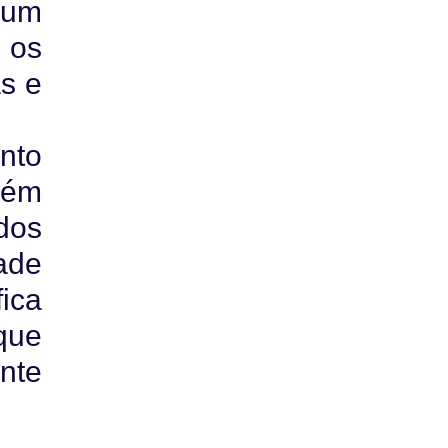
 um
 os
as e
unto
bém
dos
ade
ica
que
nte