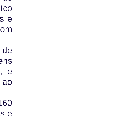
ico
s e
com
 de
ens
, e
 ao
160
as e