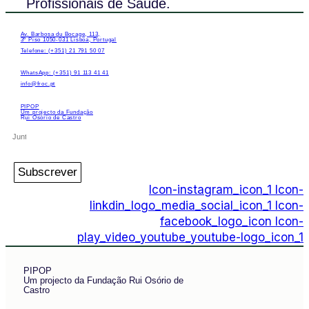
Profissionais de Saúde.
Av. Barbosa du Bocage, 113,
3º Piso 1050-031 Lisboa, Portugal
Telefone: (+351) 21 791 50 07
WhatsApp: (+351) 91 113 41 41
info@froc.pt
PIPOP
Um projecto da Fundação
Rui Osório de Castro
Subscrever
Icon-instagram_icon_1
Icon-
linkdin_logo_media_social_icon_1
Icon-
facebook_logo_icon
Icon-
play_video_youtube_youtube-logo_icon_1
PIPOP
Um projecto da Fundação Rui Osório de
Castro