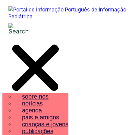
sobre nós
notícias
agenda
pais e amigos
crianças e jovens
publicações