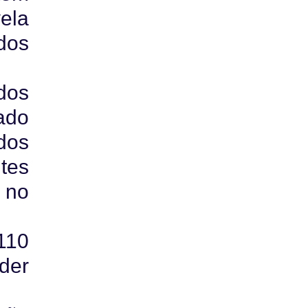
ela
dos
dos
ado
dos
tes
 no
110
der