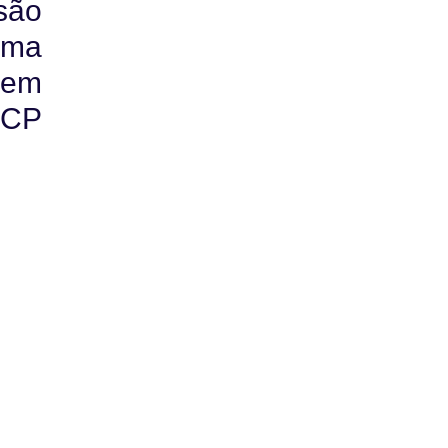
são
uma
sem
PCP