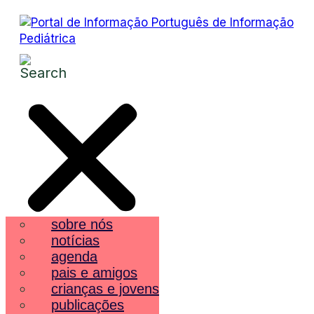
sobre nós
notícias
agenda
pais e amigos
crianças e jovens
publicações