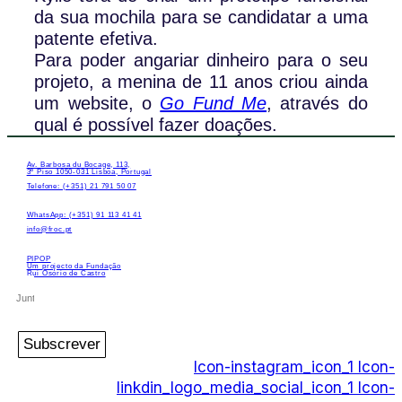
da sua mochila para se candidatar a uma
patente efetiva.
Para poder angariar dinheiro para o seu
projeto, a menina de 11 anos criou ainda
um website, o
Go Fund Me
, através do
qual é possível fazer doações.
Av. Barbosa du Bocage, 113,
3º Piso 1050-031 Lisboa, Portugal
Telefone: (+351) 21 791 50 07
WhatsApp: (+351) 91 113 41 41
info@froc.pt
PIPOP
Um projecto da Fundação
Rui Osório de Castro
Subscrever
Icon-instagram_icon_1
Icon-
linkdin_logo_media_social_icon_1
Icon-