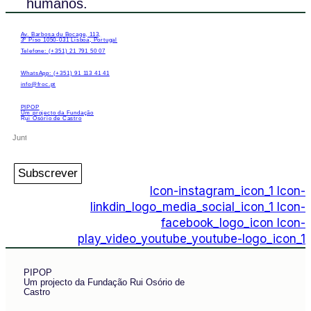
humanos.
Av. Barbosa du Bocage, 113,
3º Piso 1050-031 Lisboa, Portugal
Telefone: (+351) 21 791 50 07
WhatsApp: (+351) 91 113 41 41
info@froc.pt
PIPOP
Um projecto da Fundação
Rui Osório de Castro
Subscrever
Icon-instagram_icon_1
Icon-
linkdin_logo_media_social_icon_1
Icon-
facebook_logo_icon
Icon-
play_video_youtube_youtube-logo_icon_1
PIPOP
Um projecto da Fundação Rui Osório de
Castro