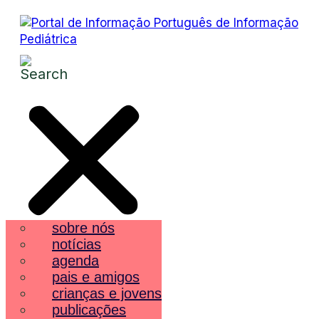
sobre nós
notícias
agenda
pais e amigos
crianças e jovens
publicações