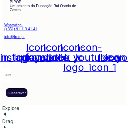
PIPOP
Um projecto da Fundação Rui Osório de
Castro
WhatsApp:
(+351) 91 113 41 41
info@froc.pt
Icon-
Icon-
Icon-
Icon-
din_logo_media_social_icon
instagram_icon_1
play_video_youtube_y
facebook_logo_icon
logo_icon_1
Subscrever
Explore
Drag