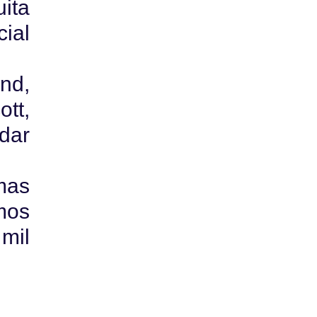
ita
ial
nd,
ott,
dar
mas
mos
mil