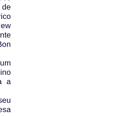
 de
ico
New
nte
Bon
gum
ino
a a
seu
esa