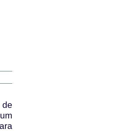
 de
 um
ara