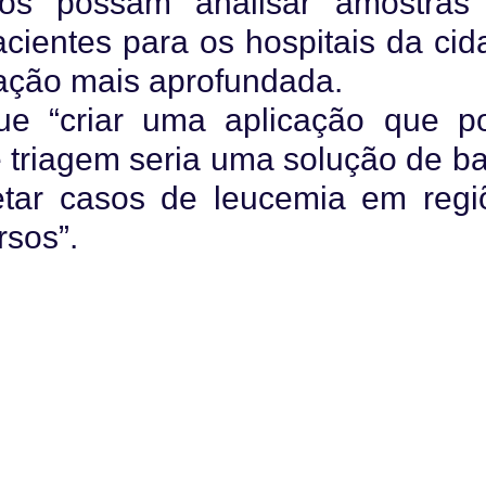
cos possam analisar amostras
ientes para os hospitais da cid
gação mais aprofundada.
que “criar uma aplicação que p
triagem seria uma solução de ba
tetar casos de leucemia em regi
sos”.