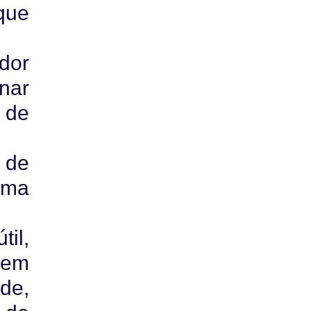
que
dor
nar
 de
 de
uma
il,
ivem
de,