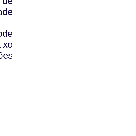
 de
ade
ode
ixo
ões