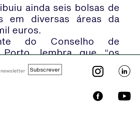
ibuiu ainda seis bolsas de
as em diversas áreas da
il euros.
dente do Conselho de
 Porto, lembra que “os
as da biologia e genética
Subscrever
os conhecimentos e novas
ades que o IPO Porto vive
ntusiasmo, respondendo
rma a dar continuidade à
dos os níveis”.