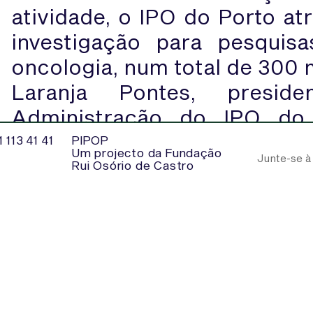
atividade, o IPO do Porto atr
investigação para pesquis
oncologia, num total de 300 m
Laranja Pontes, presi
Administração do IPO do
tempos que se vivem nas áre
 113 41 41
PIPOP
Um projecto da Fundação
trazem ao tema ‘cancro’ nov
Rui Osório de Castro
esperanças. São estas realid
com profundo empenho e e
aos novos desafios por fo
promoção da qualidade em to