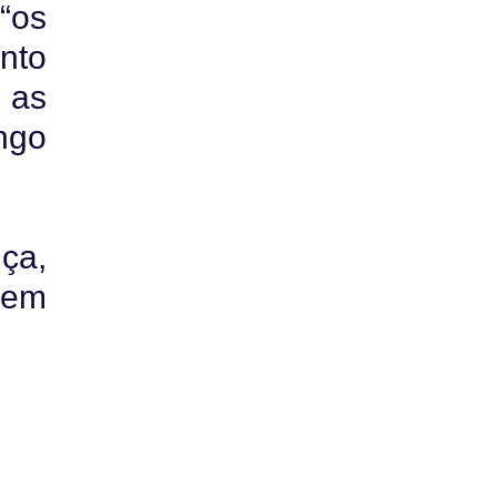
“os
nto
 as
ngo
ça,
 em