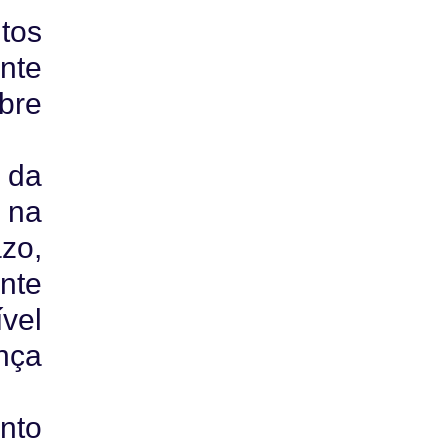
tos
nte
bre
 da
 na
zo,
nte
vel
nça
nto