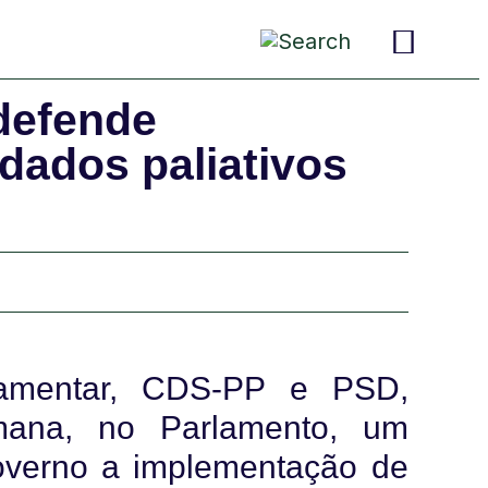
pais e
crianças
conversas
defende
dados paliativos
lamentar, CDS-PP e PSD,
mana, no Parlamento, um
verno a implementação de