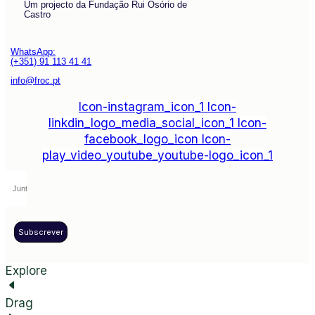
Um projecto da Fundação Rui Osório de
Castro
WhatsApp:
(+351) 91 113 41 41
info@froc.pt
Icon-instagram_icon_1
Icon-
linkdin_logo_media_social_icon_1
Icon-
facebook_logo_icon
Icon-
play_video_youtube_youtube-logo_icon_1
Subscrever
Explore
Drag