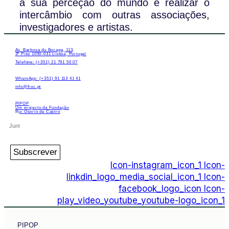
a sua perceção do mundo e realizar o
intercâmbio com outras associações,
investigadores e artistas.
Av. Barbosa du Bocage, 113,
3º Piso 1050-031 Lisboa, Portugal
Telefone: (+351) 21 791 50 07
WhatsApp: (+351) 91 113 41 41
info@froc.pt
PIPOP
Um projecto da Fundação
Rui Osório de Castro
Subscrever
Icon-instagram_icon_1
Icon-
linkdin_logo_media_social_icon_1
Icon-
facebook_logo_icon
Icon-
play_video_youtube_youtube-logo_icon_1
PIPOP