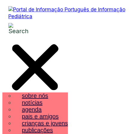
sobre nós
notícias
agenda
pais e amigos
crianças e jovens
publicações