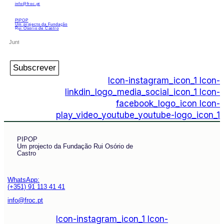
info@froc.pt
PIPOP
Um projecto da Fundação
Rui Osório de Castro
Subscrever
Icon-instagram_icon_1
Icon-
linkdin_logo_media_social_icon_1
Icon-
facebook_logo_icon
Icon-
play_video_youtube_youtube-logo_icon_1
PIPOP
Um projecto da Fundação Rui Osório de
Castro
WhatsApp:
(+351) 91 113 41 41
info@froc.pt
Icon-instagram_icon_1
Icon-