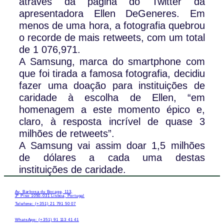
através da página do Twitter da
apresentadora Ellen DeGeneres. Em
menos de uma hora, a fotografia quebrou
o recorde de mais retweets, com um total
de 1 076,971.
A Samsung, marca do smartphone com
que foi tirada a famosa fotografia, decidiu
fazer uma doação para instituições de
caridade à escolha de Ellen, “em
homenagem a este momento épico e,
claro, à resposta incrível de quase 3
milhões de retweets”.
A Samsung vai assim doar 1,5 milhões
de dólares a cada uma destas
instituições de caridade.
Av. Barbosa du Bocage, 113,
3º Piso 1050-031 Lisboa, Portugal
Telefone: (+351) 21 791 50 07
WhatsApp: (+351) 91 113 41 41