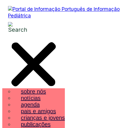
sobre nós
notícias
agenda
pais e amigos
crianças e jovens
publicações