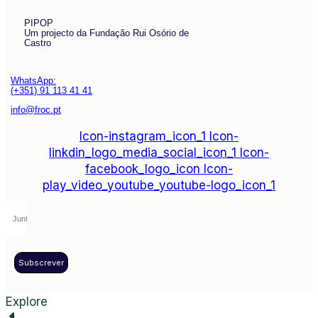
PIPOP
Um projecto da Fundação Rui Osório de
Castro
WhatsApp:
(+351) 91 113 41 41
info@froc.pt
Icon-instagram_icon_1
Icon-
linkdin_logo_media_social_icon_1
Icon-
facebook_logo_icon
Icon-
play_video_youtube_youtube-logo_icon_1
Subscrever
Explore