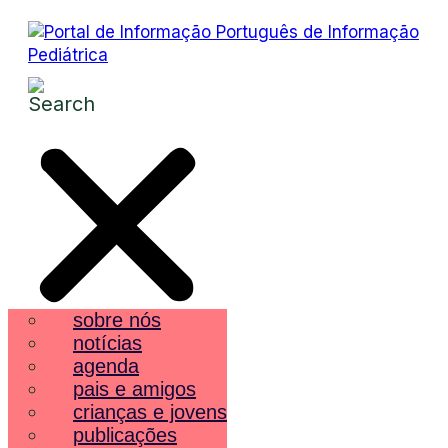
sobre nós
notícias
agenda
pais e amigos
crianças e jovens
publicações