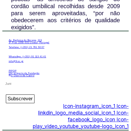
cordão umbilical recolhidas desde 2009
para serem aproveitadas, “por não
obedecerem aos critérios de qualidade
exigidos”.
Av. Barbosa du Bocage, 113,
3º Piso 1050-031 Lisboa, Portugal
Telefone: (+351) 21 791 50 07
WhatsApp: (+351) 91 113 41 41
info@froc.pt
PIPOP
Um projecto da Fundação
Rui Osório de Castro
Subscrever
Icon-instagram_icon_1
Icon-
linkdin_logo_media_social_icon_1
Icon-
facebook_logo_icon
Icon-
play_video_youtube_youtube-logo_icon_1