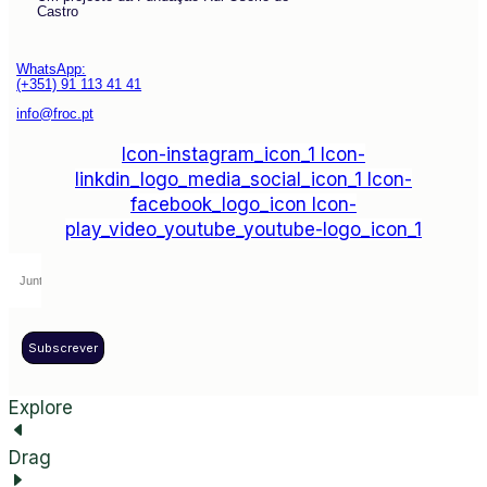
Castro
WhatsApp:
(+351) 91 113 41 41
info@froc.pt
Icon-instagram_icon_1
Icon-
linkdin_logo_media_social_icon_1
Icon-
facebook_logo_icon
Icon-
play_video_youtube_youtube-logo_icon_1
Subscrever
Explore
Drag