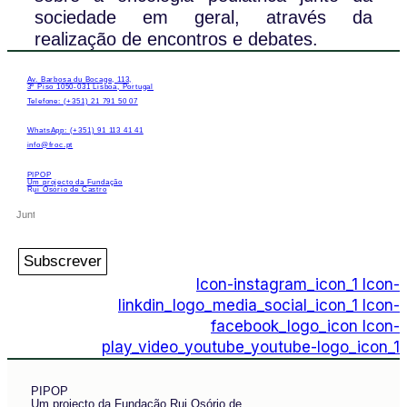
sociedade em geral, através da
realização de encontros e debates.
Av. Barbosa du Bocage, 113,
3º Piso 1050-031 Lisboa, Portugal
Telefone: (+351) 21 791 50 07
WhatsApp: (+351) 91 113 41 41
info@froc.pt
PIPOP
Um projecto da Fundação
Rui Osório de Castro
Subscrever
Icon-instagram_icon_1
Icon-
linkdin_logo_media_social_icon_1
Icon-
facebook_logo_icon
Icon-
play_video_youtube_youtube-logo_icon_1
PIPOP
Um projecto da Fundação Rui Osório de