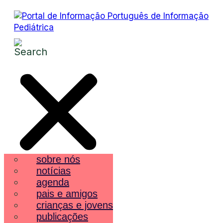
sobre nós
notícias
agenda
pais e amigos
crianças e jovens
publicações