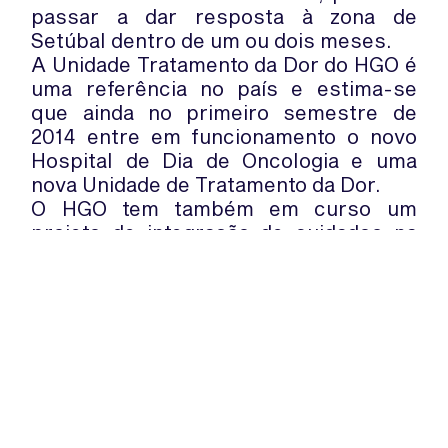
passar a dar resposta à zona de
Setúbal dentro de um ou dois meses.
A Unidade Tratamento da Dor do HGO é
uma referência no país e estima-se
que ainda no primeiro semestre de
2014 entre em funcionamento o novo
Hospital de Dia de Oncologia e uma
nova Unidade de Tratamento da Dor.
O HGO tem também em curso um
projeto de integração de cuidados na
área oncológica com os Cuidados de
Saúde Primários, partilhado por
médicos hospitalares e médicos de
família, com o intuito de antecipar o
diagnóstico e o tratamento da doença.
WhatsApp:
PIPOP
(+351) 91 113 41 41
Um projecto da Fundação Rui Osório
info@froc.pt
de Castro