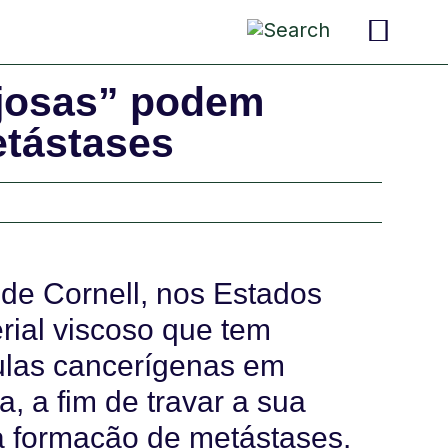
pais 
criança
convers
ajosas” podem
etástases
 de Cornell, nos Estados
rial viscoso que tem
lulas cancerígenas em
, a fim de travar a sua
a formação de metástases.