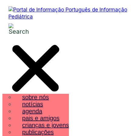
sobre nós
notícias
agenda
pais e amigos
crianças e jovens
publicações