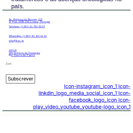
país.
Av. Barbosa du Bocage, 113,
3º Piso 1050-031 Lisboa, Portugal
Telefone: (+351) 21 791 50 07
WhatsApp: (+351) 91 113 41 41
info@froc.pt
PIPOP
Um projecto da Fundação
Rui Osório de Castro
Subscrever
Icon-instagram_icon_1
Icon-
linkdin_logo_media_social_icon_1
Icon-
facebook_logo_icon
Icon-
play_video_youtube_youtube-logo_icon_1
PIPOP
Um projecto da Fundação Rui Osório de
Castro