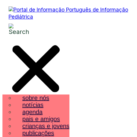
sobre nós
notícias
agenda
pais e amigos
crianças e jovens
publicações