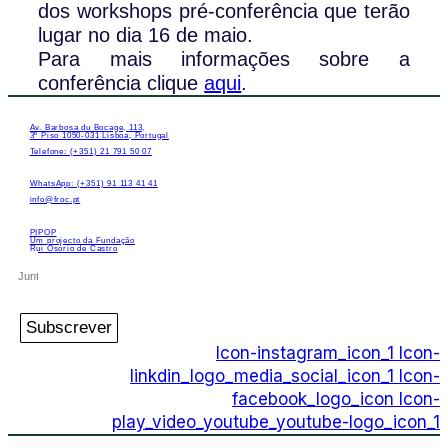
dos workshops pré-conferência que terão
lugar no dia 16 de maio.
Para mais informações sobre a
conferência clique
aqui
.
Av. Barbosa du Bocage, 113,
3º Piso 1050-031 Lisboa, Portugal
Telefone: (+351) 21 791 50 07
WhatsApp: (+351) 91 113 41 41
info@froc.pt
PIPOP
Um projecto da Fundação
Rui Osório de Castro
Subscrever
Icon-instagram_icon_1
Icon-
linkdin_logo_media_social_icon_1
Icon-
facebook_logo_icon
Icon-
play_video_youtube_youtube-logo_icon_1