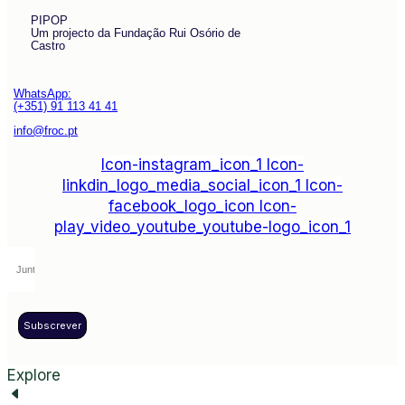
PIPOP
Um projecto da Fundação Rui Osório de
Castro
WhatsApp:
(+351) 91 113 41 41
info@froc.pt
Icon-instagram_icon_1
Icon-
linkdin_logo_media_social_icon_1
Icon-
facebook_logo_icon
Icon-
play_video_youtube_youtube-logo_icon_1
Subscrever
Explore