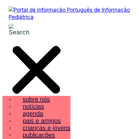
sobre nós
notícias
agenda
pais e amigos
crianças e jovens
publicações