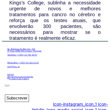
Kings’s College, sublinha a necessidade
urgente de novos e melhores
tratamentos para cancro no cérebro e
reforça que os testes atuais, que
envolverão 300 pacientes, são
necessários para mostrar se o
tratamento é realmente eficaz.
Av. Barbosa du Bocage, 113,
3º Piso 1050-031 Lisboa, Portugal
Telefone: (+351) 21 791 50 07
WhatsApp: (+351) 91 113 41 41
info@froc.pt
PIPOP
Um projecto da Fundação
Rui Osório de Castro
Subscrever
Icon-instagram_icon_1
Icon-