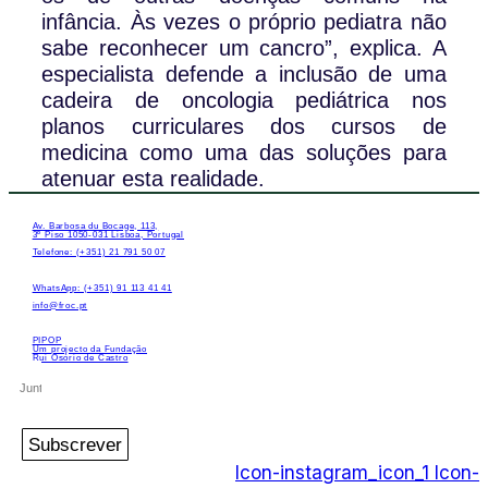
infância. Às vezes o próprio pediatra não
sabe reconhecer um cancro”, explica. A
especialista defende a inclusão de uma
cadeira de oncologia pediátrica nos
planos curriculares dos cursos de
medicina como uma das soluções para
atenuar esta realidade.
Av. Barbosa du Bocage, 113,
3º Piso 1050-031 Lisboa, Portugal
Telefone: (+351) 21 791 50 07
WhatsApp: (+351) 91 113 41 41
info@froc.pt
PIPOP
Um projecto da Fundação
Rui Osório de Castro
Subscrever
Icon-instagram_icon_1
Icon-