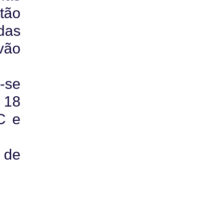
tão
das
vão
-se
 18
C e
 de