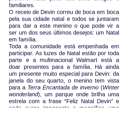
familiares.
O receio de Devin correu de boca em boca
pela sua cidade natal e todos se juntaram
para dar a este menino o que pode vir a
ser um dos seus últimos desejos: um Natal
em família.
Toda a comunidade está empenhada em
participar. As luzes de Natal estão por toda
parte e a multinacional Walmart está a
doar presentes para a família. Há ainda
um presente muito especial para Devin: da
janela do seu quarto, o menino tem vista
para a
Terra Encantada de inverno
(
Winter
wonderland
), um parque onde brilha uma
estrela com a frase “Feliz Natal Devin” e
onde surge imponente e magnífica uma
árvore de Natal doada pela autarquia local.
Centenas de vizinhos vestidos a rigor com