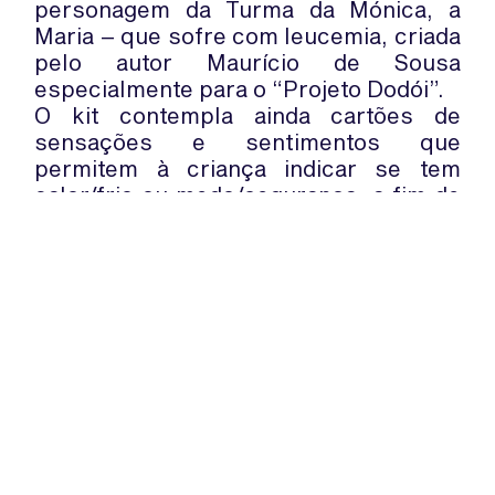
personagem da Turma da Mónica, a
Maria – que sofre com leucemia, criada
pelo autor Maurício de Sousa
especialmente para o “Projeto Dodói”.
O kit contempla ainda cartões de
sensações e sentimentos que
permitem à criança indicar se tem
calor/frio ou medo/segurança, a fim de
facilitar a comunicação entre o
paciente e os profissionais de saúde,
bem como uma escala de dor “para
facilitar a compreensão da intensidade
da dor”.
WhatsApp:
PIPOP
(+351) 91 113 41 41
Um projecto da Fundação Rui Osório
info@froc.pt
de Castro