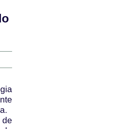
do
gia
nte
a.
 de