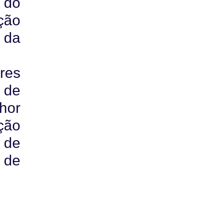
 do
ção
 da
res
 de
hor
ção
 de
 de