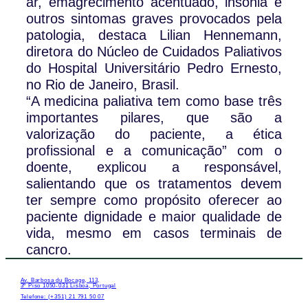
ar, emagrecimento acentuado, insónia e
outros sintomas graves provocados pela
patologia, destaca Lilian Hennemann,
diretora do Núcleo de Cuidados Paliativos
do Hospital Universitário Pedro Ernesto,
no Rio de Janeiro, Brasil.
“A medicina paliativa tem como base três
importantes pilares, que são a
valorização do paciente, a ética
profissional e a comunicação” com o
doente, explicou a responsável,
salientando que os tratamentos devem
ter sempre como propósito oferecer ao
paciente dignidade e maior qualidade de
vida, mesmo em casos terminais de
cancro.
Av. Barbosa du Bocage, 113,
3º Piso 1050-031 Lisboa, Portugal
Telefone: (+351) 21 791 50 07