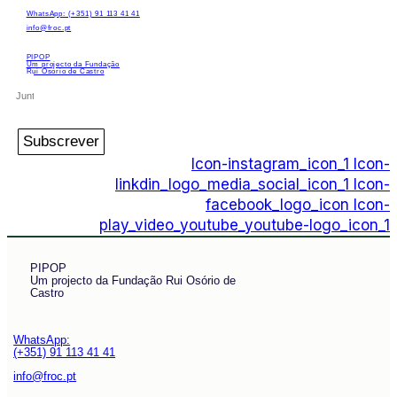
WhatsApp: (+351) 91 113 41 41
info@froc.pt
PIPOP
Um projecto da Fundação
Rui Osório de Castro
Subscrever
Icon-instagram_icon_1
Icon-
linkdin_logo_media_social_icon_1
Icon-
facebook_logo_icon
Icon-
play_video_youtube_youtube-logo_icon_1
PIPOP
Um projecto da Fundação Rui Osório de
Castro
WhatsApp:
(+351) 91 113 41 41
info@froc.pt