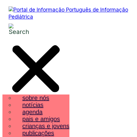
sobre nós
notícias
agenda
pais e amigos
crianças e jovens
publicações