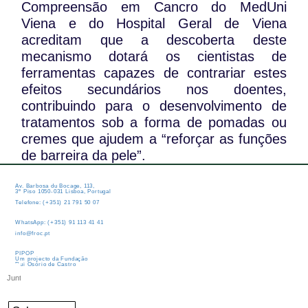
Compreensão em Cancro do MedUni
Viena e do Hospital Geral de Viena
acreditam que a descoberta deste
mecanismo dotará os cientistas de
ferramentas capazes de contrariar estes
efeitos secundários nos doentes,
contribuindo para o desenvolvimento de
tratamentos sob a forma de pomadas ou
cremes que ajudem a “reforçar as funções
de barreira da pele”.
Av. Barbosa du Bocage, 113,
3º Piso 1050-031 Lisboa, Portugal
Telefone: (+351) 21 791 50 07
WhatsApp: (+351) 91 113 41 41
info@froc.pt
PIPOP
Um projecto da Fundação
Rui Osório de Castro