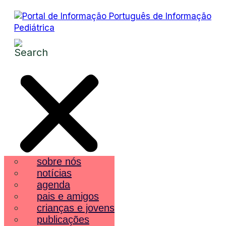
sobre nós
notícias
agenda
pais e amigos
crianças e jovens
publicações