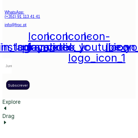
WhatsApp:
(+351) 91 113 41 41
info@froc.pt
Icon-
Icon-
Icon-
Icon-
din_logo_media_social_icon
instagram_icon_1
play_video_youtube_y
facebook_logo_icon
logo_icon_1
Subscrever
Explore
Drag