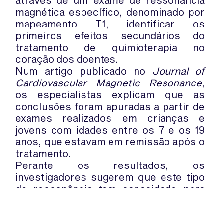
através de um exame de ressonância
magnética específico, denominado por
mapeamento T1, identificar os
primeiros efeitos secundários do
tratamento de quimioterapia no
coração dos doentes.
Num artigo publicado no
Journal of
Cardiovascular Magnetic Resonance
,
os especialistas explicam que as
conclusões foram apuradas a partir de
exames realizados em crianças e
jovens com idades entre os 7 e os 19
anos, que estavam em remissão após o
tratamento.
Perante os resultados, os
investigadores sugerem que este tipo
de ressonância tem capacidade para
mapear o coração e identificar
possíveis danos, avaliando as doses de